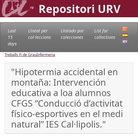
Repositori URV
Last
Llistat per
Llistado por
List for
15
col·leccions
colecciones
collections
days
Treballs Fi de Grau
Infermeria
"Hipotermia accidental en
montaña: Intervención
educativa a loa alumnos
CFGS “Conducció d’activitat
físico-esportives en el medi
natural” IES Cal·lipolis."