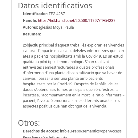
Datos identificativos
Identificador:
TFG:4287
Handle
:
https://hdl.handle.net/20.500.11797/TFG4287
Autores:
Iglesias Moya, Paula
Resumen:
L’objectiu principal d’aquest treball és explorar les vivències
i valorar l’impacte en la salut dels/les infermers/es que han
atès a pacients hospitalitzats amb la Covid-19. És un estudi
qualitatiu pilot tipus fenomenològic. S’han realitzat
entrevistes semiestructurades a quatre professionals
d’infermeria d’una planta d’hospitalització que va haver de
canviar, i passar a ser una planta amb pacients
hospitalitzats per la Covid-19. Després de l’anàlisi de les
dades s’obtenen sis temes principals que són: l’estrès, la
incertesa, l’acompanyament en la mort, la ràtio infermera –
pacient, l’evolució emocional en les diferents onades i els
aspectes positius que han obtingut de la vivència.
Otros:
Derechos de acceso:
info:eu-repo/semantics/openAccess
Enseñanza(s):
Infermeria