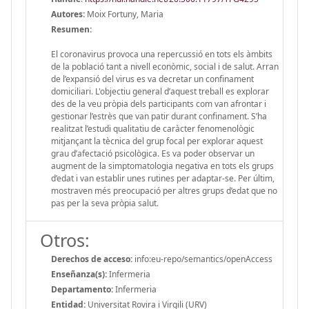
Autores:
Moix Fortuny, Maria
Resumen:
El coronavirus provoca una repercussió en tots els àmbits
de la població tant a nivell econòmic, social i de salut. Arran
de l’expansió del virus es va decretar un confinament
domiciliari. L'objectiu general d’aquest treball es explorar
des de la veu pròpia dels participants com van afrontar i
gestionar l’estrès que van patir durant confinament. S’ha
realitzat l’estudi qualitatiu de caràcter fenomenològic
mitjançant la tècnica del grup focal per explorar aquest
grau d’afectació psicològica. Es va poder observar un
augment de la simptomatologia negativa en tots els grups
d’edat i van establir unes rutines per adaptar-se. Per últim,
mostraven més preocupació per altres grups d’edat que no
pas per la seva pròpia salut.
Otros:
Derechos de acceso:
info:eu-repo/semantics/openAccess
Enseñanza(s):
Infermeria
Departamento:
Infermeria
Entidad:
Universitat Rovira i Virgili (URV)