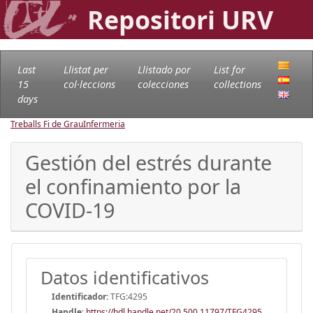
Repositori URV
Last
Llistat per
Llistado por
List for
15
col·leccions
colecciones
collections
days
Treballs Fi de Grau
Infermeria
Gestión del estrés durante
el confinamiento por la
COVID-19
Datos identificativos
Identificador:
TFG:4295
Handle
:
https://hdl.handle.net/20.500.11797/TFG4295