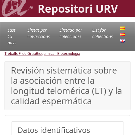
Repositori URV
Last
Llistat per
Llistado por
List for
15
col·leccions
colecciones
collections
days
Treballs Fi de Grau
Bioquímica i Biotecnologia
Revisión sistemática sobre
la asociación entre la
longitud telomérica (LT) y la
calidad espermática
Datos identificativos