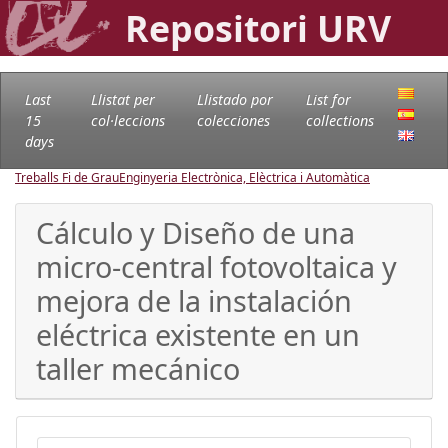
Repositori URV
Last
Llistat per
Llistado por
List for
15
col·leccions
colecciones
collections
days
Treballs Fi de Grau
Enginyeria Electrònica, Elèctrica i Automàtica
Cálculo y Diseño de una
micro-central fotovoltaica y
mejora de la instalación
eléctrica existente en un
taller mecánico