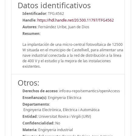
Datos identificativos
Identificador:
TFG:4562
Handle
:
https://hdl.handle.net/20.500.11797/TFG4562
Autores:
Fernández Uribe, Juan de Dios
Resumen:
La implantación de una micro-central fotovoltaica de 12500
W situada en el municipio de Castellvell, para alimentar una
nave industrial conectada a la red de distribución a la línea
de 400 V y el estudio y la mejora de las instalaciones
existentes.
Otros:
Derechos de acceso:
info:eu-repo/semantics/openAccess
Enseñanza(s):
Enginyeria Elèctrica
Departamento:
Enginyeria Electrònica, Elèctrica i Automàtica
Entidad:
Universitat Rovira i Virgili (URV)
Confidencialidad:
No
Materia:
Enginyeria industrial