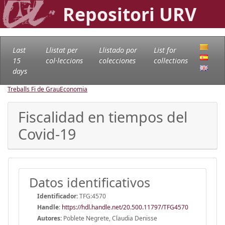
Repositori URV
Last
Llistat per
Llistado por
List for
15
col·leccions
colecciones
collections
days
Treballs Fi de Grau
Economia
Fiscalidad en tiempos del
Covid-19
Datos identificativos
Identificador:
TFG:4570
Handle
:
https://hdl.handle.net/20.500.11797/TFG4570
Autores:
Poblete Negrete, Claudia Denisse