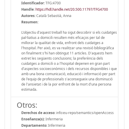
Identificador:
TFG:4700
Handle
:
https://hdl.handle.net/20.500.11797/TFG4700
Autores:
Català Sebastià, Anna
Resumen:
L'objectiu d'aquest treball ha sigut descobrir si els cuidatges
pal·liatius a domicili resulten més eficaços per tal de
millorar la qualitat de vida, enfront dels cuidatges a
l'hospital. Per això, es va realitzar una revisió bibliogràfica
on finalment s'hi han obtingut 11 articles. D'aquests hem
extret les següents conclusions; la preferència dels
cuidatges a domicili o a l'hospital depenen en gran part
d'aspectes socioeconòmics i dels recursos disponibles i que
amb una bona comunicació, educació i informació per part
de l'equip de professionals s'aconsegueix una disminució
de l'ansietat i de la por enfront de la mort d'una persona
estimada.
Otros:
Derechos de acceso:
info:eu-repo/semantics/openAccess
Enseñanza(s):
Infermeria
Departamento:
Infermeria