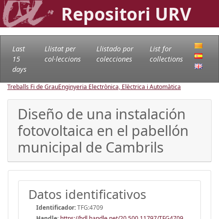
Repositori URV
Last
Llistat per
Llistado por
List for
15
col·leccions
colecciones
collections
days
Treballs Fi de Grau
Enginyeria Electrònica, Elèctrica i Automàtica
Diseño de una instalación
fotovoltaica en el pabellón
municipal de Cambrils
Datos identificativos
Identificador:
TFG:4709
Handle
:
https://hdl.handle.net/20.500.11797/TFG4709