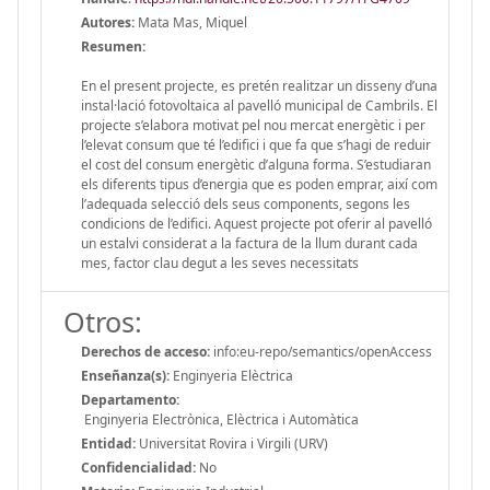
Autores:
Mata Mas, Miquel
Resumen:
En el present projecte, es pretén realitzar un disseny d’una
instal·lació fotovoltaica al pavelló municipal de Cambrils. El
projecte s’elabora motivat pel nou mercat energètic i per
l’elevat consum que té l’edifici i que fa que s’hagi de reduir
el cost del consum energètic d’alguna forma. S’estudiaran
els diferents tipus d’energia que es poden emprar, així com
l’adequada selecció dels seus components, segons les
condicions de l’edifici. Aquest projecte pot oferir al pavelló
un estalvi considerat a la factura de la llum durant cada
mes, factor clau degut a les seves necessitats
Otros:
Derechos de acceso:
info:eu-repo/semantics/openAccess
Enseñanza(s):
Enginyeria Elèctrica
Departamento:
Enginyeria Electrònica, Elèctrica i Automàtica
Entidad:
Universitat Rovira i Virgili (URV)
Confidencialidad:
No