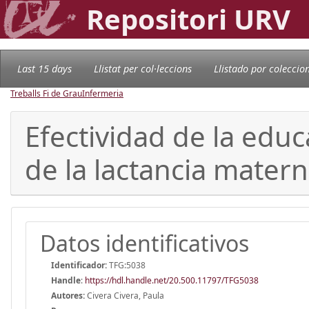
Repositori URV
Last 15 days
Llistat per col·leccions
Llistado por coleccio
Treballs Fi de Grau
Infermeria
Efectividad de la educ
de la lactancia mater
Datos identificativos
Identificador:
TFG:5038
Handle
:
https://hdl.handle.net/20.500.11797/TFG5038
Autores:
Civera Civera, Paula