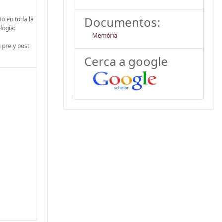
Documentos:
to en toda la
logía:
Memòria
a
 pre y post
Cerca a google