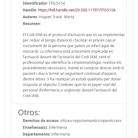
Identificador:
TFG:5154
Handle
:
https://hdl.handle.net/20.500.11797/TFG5154
Autores:
Huguet Travé, Marta
Resumen:
El Codi IAM és el protocol d’actuació que es va implementar
per reduir el temps d’atenció i facilitar el procés cap al
tractament de la persona que pateix un infart agut de
miocardi, La infermera està activament implicada en
l’actuació davant de l’activació del Codi IAM, sent el
professional qui identifica la simptomatologia, realitza els
procediments necessaris, manté el contacte directe amb el
pacient i duu a terme un seguiment continuat d’aquest,
d’entre altres. S'ha realitzat un estudi qualitatiu per donar
resposta al objectiu: Conèixer quin és el paper real del
personal d’infermeria a urgències davant l’activació del
Codi IAM.
Otros:
Derechos de acceso:
info:eu-repo/semantics/openAccess
Enseñanza(s):
Infermeria
Departamento:
Infermeria