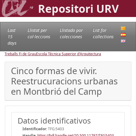
Repositori URV
Last
Llistat per
Llistado por
List for
15
col·leccions
colecciones
collections
days
Treballs Fi de Grau
Escola Tècnica Superior d'Arquitectura
Cinco formas de vivir.
Reestrucuracions urbanas
en Montbrió del Camp
Datos identificativos
Identificador:
TFG:5403
Handle
:
https://hdl.handle.net/20.500.11797/TFG5403