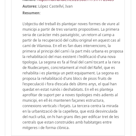
Autores:
López Castellví, Ivan
Resumen:
L'objectiu del treball és plantejar noves formes de viure al
municipi a partir de tres variants propositives. La primera
seria de caràcter més paisatgístic, un retorn al camp a
partir de la recuperació del cultiu original en aquest cas al
camí de Vilanova. En ell es fan dues intervencions, la
primera al principi del camí i la part més urbana es proposa
la rehabilitació del mas existent i l'edificació d'una nova
tipologia. La segona es fa al final del camí tocant a la riera
de Riudecanyes, concretament al molí del Rafel, que es
rehabilita i es planteja un petit equipament. La segona es
proposa la rehabilitació d'uns blocs de pisos fruits de
l'especulació i fora d'escala dels últims anys, el qual han
quedat en estat ruïnós i deshabitats. En ell es planteja
aprofitar de suport per a noves tipologies més adients al
municipi, en ell és mantenen façanes estructura,
connexions verticals i forjats. La tercera centra la mirada
en la urbanització de la capelleta, que està desvinculada
del nucli urbà, on hi han grans illes per edificar tret de les
centrals que estan construïdes amb habitatges entre
mitgeres i de forma clònica.