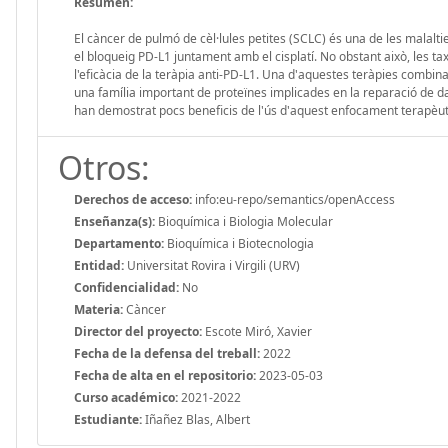
Resumen:
El càncer de pulmó de cèl·lules petites (SCLC) és una de les malaltie
el bloqueig PD-L1 juntament amb el cisplatí. No obstant això, les 
l'eficàcia de la teràpia anti-PD-L1. Una d'aquestes teràpies combin
una família important de proteïnes implicades en la reparació de dany
han demostrat pocs beneficis de l'ús d'aquest enfocament terapèut
Otros:
Derechos de acceso:
info:eu-repo/semantics/openAccess
Enseñanza(s):
Bioquímica i Biologia Molecular
Departamento:
Bioquímica i Biotecnologia
Entidad:
Universitat Rovira i Virgili (URV)
Confidencialidad:
No
Materia:
Càncer
Director del proyecto:
Escote Miró, Xavier
Fecha de la defensa del treball:
2022
Fecha de alta en el repositorio:
2023-05-03
Curso académico:
2021-2022
Estudiante:
Iñañez Blas, Albert