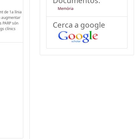
Documentos:
Memòria
t de 1a línia
iu augmentar
Cerca a google
es PARP són
gs clínics