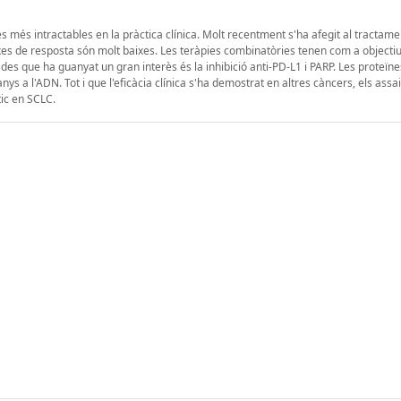
s més intractables en la pràctica clínica. Molt recentment s'ha afegit al tractamen
taxes de resposta són molt baixes. Les teràpies combinatòries tenen com a object
ades que ha guanyat un gran interès és la inhibició anti-PD-L1 i PARP. Les proteïn
s a l'ADN. Tot i que l'eficàcia clínica s'ha demostrat en altres càncers, els assai
ic en SCLC.