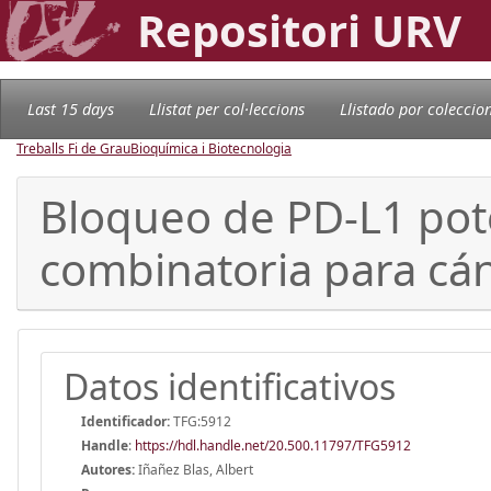
Repositori URV
Last 15 days
Llistat per col·leccions
Llistado por coleccio
Treballs Fi de Grau
Bioquímica i Biotecnologia
Bloqueo de PD-L1 pote
combinatoria para cá
Datos identificativos
Identificador:
TFG:5912
Handle
:
https://hdl.handle.net/20.500.11797/TFG5912
Autores:
Iñañez Blas, Albert