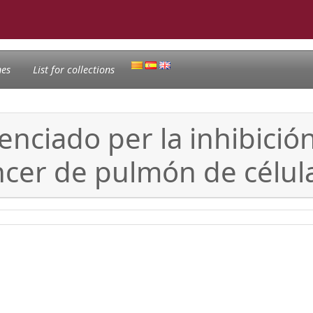
nes
List for collections
nciado per la inhibició
ncer de pulmón de célu