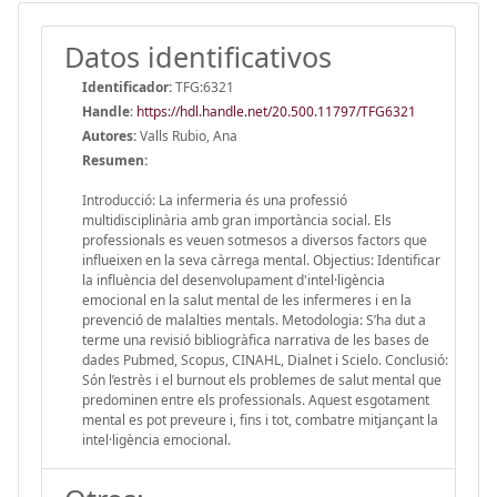
Datos identificativos
Identificador:
TFG:6321
Handle
:
https://hdl.handle.net/20.500.11797/TFG6321
Autores:
Valls Rubio, Ana
Resumen:
Introducció: La infermeria és una professió
multidisciplinària amb gran importància social. Els
professionals es veuen sotmesos a diversos factors que
influeixen en la seva càrrega mental. Objectius: Identificar
la influència del desenvolupament d'intel·ligència
emocional en la salut mental de les infermeres i en la
prevenció de malalties mentals. Metodologia: S’ha dut a
terme una revisió bibliogràfica narrativa de les bases de
dades Pubmed, Scopus, CINAHL, Dialnet i Scielo. Conclusió:
Són l’estrès i el burnout els problemes de salut mental que
predominen entre els professionals. Aquest esgotament
mental es pot preveure i, fins i tot, combatre mitjançant la
intel·ligència emocional.