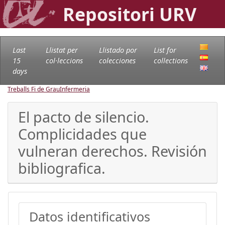
Repositori URV
Last
Llistat per
Llistado por
List for
15
col·leccions
colecciones
collections
days
Treballs Fi de Grau
Infermeria
El pacto de silencio.
Complicidades que
vulneran derechos. Revisión
bibliografica.
Datos identificativos