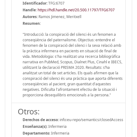
Identificador:
TFG:6707
Handle
:
https://hdl.handle.net/20.500.11797/TFG6707
Autores:
Ramos Jimenez, Meritxell
Resumen:
"Introducció: la conspiració del silenci és un fenomen a
conseqüència del paternalisme. Objectius: entendre el
fenomen de la conspiració del silenci i la seva relació amb
la pràctica infermera en pacients en situació de final de
vida. Metodologia: s'ha realitzat una recerca bibliogràfica
narrativa en PubMed, Scopus, Dialnet Plus, Cinahl e IBECS,
utilitzant la declaració PRISMA 2020. Resultats: s’ha
analitzat un total de set articles. Els quals afirmen que la
conspiració del silenci és una pràctica que aporta diferents
conseqüències al pacient, gran quantitat d'aquestes
negatives. Dificulta l'afrontament efectiu de la situació i
proporciona desequilibris emocionals a la persona."
Otros:
Derechos de acceso:
info:eu-repo/semantics/closedAccess
Enseñanza(s):
Infermeria
Departamento:
Infermeria