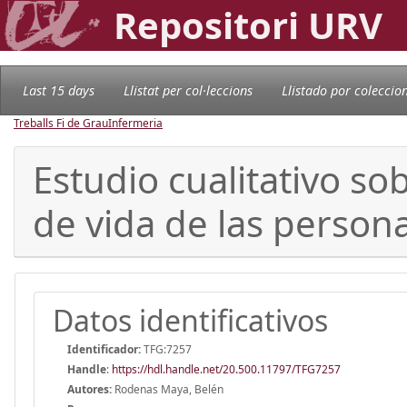
Repositori URV
Last 15 days
Llistat per col·leccions
Llistado por coleccio
Treballs Fi de Grau
Infermeria
Estudio cualitativo sob
de vida de las persona
Datos identificativos
Identificador:
TFG:7257
Handle
:
https://hdl.handle.net/20.500.11797/TFG7257
Autores:
Rodenas Maya, Belén