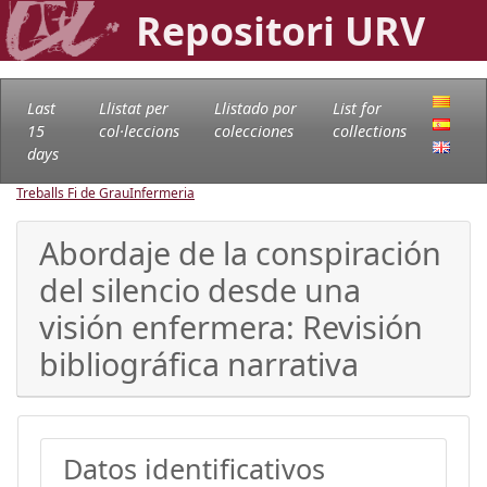
Repositori URV
Last
Llistat per
Llistado por
List for
15
col·leccions
colecciones
collections
days
Treballs Fi de Grau
Infermeria
Abordaje de la conspiración
del silencio desde una
visión enfermera: Revisión
bibliográfica narrativa
Datos identificativos