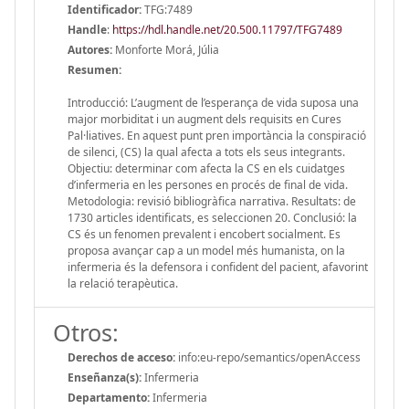
Identificador:
TFG:7489
Handle
:
https://hdl.handle.net/20.500.11797/TFG7489
Autores:
Monforte Morá, Júlia
Resumen:
Introducció: L’augment de l’esperança de vida suposa una
major morbiditat i un augment dels requisits en Cures
Pal·liatives. En aquest punt pren importància la conspiració
de silenci, (CS) la qual afecta a tots els seus integrants.
Objectiu: determinar com afecta la CS en els cuidatges
d’infermeria en les persones en procés de final de vida.
Metodologia: revisió bibliogràfica narrativa. Resultats: de
1730 articles identificats, es seleccionen 20. Conclusió: la
CS és un fenomen prevalent i encobert socialment. Es
proposa avançar cap a un model més humanista, on la
infermeria és la defensora i confident del pacient, afavorint
la relació terapèutica.
Otros:
Derechos de acceso:
info:eu-repo/semantics/openAccess
Enseñanza(s):
Infermeria
Departamento:
Infermeria