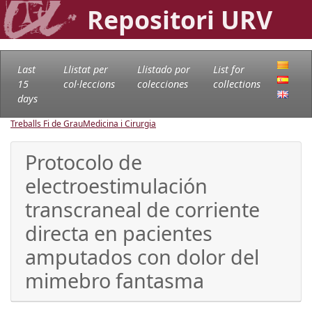
Repositori URV
Last
Llistat per
Llistado por
List for
15
col·leccions
colecciones
collections
days
Treballs Fi de Grau
Medicina i Cirurgia
Protocolo de
electroestimulación
transcraneal de corriente
directa en pacientes
amputados con dolor del
mimebro fantasma