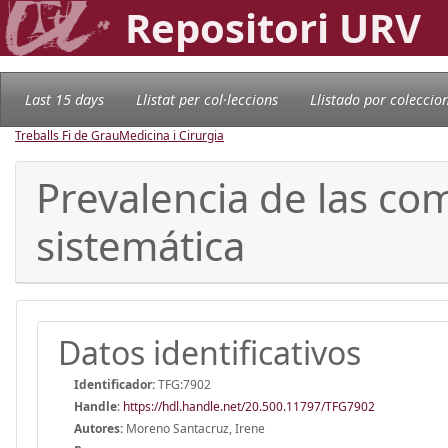
Repositori URV
Last 15 days
Llistat per col·leccions
Llistado por coleccio
Treballs Fi de Grau
Medicina i Cirurgia
Prevalencia de las com
sistemática
Datos identificativos
Identificador:
TFG:7902
Handle
:
https://hdl.handle.net/20.500.11797/TFG7902
Autores:
Moreno Santacruz, Irene