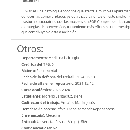
Resumen:
El SOP es una patología endocrina que afecta a múltiples aparatos y
conocer las comorbilidades psiquiátricas patentes en este síndrom
trastorno psiquiátrico que las mujeres sin SOP. Comprender las caus
estrategias de prevención y tratamiento más eficaces. Las investi
que contribuyen a esta asociación.
Otros:
Departamento:
Medicina i Cirurgia
Créditos del TFG:
6
Materia:
Salut mental
Fecha de la defensa del treball:
2024-06-13
Fecha de alta en el repositorio:
2024-12-12
Curso académico:
2023-2024
Estudiante:
Moreno Santacruz, Irene
Codirector del trabajo:
Vizcaíno Marín, Jesús
Derechos de acceso:
info:eu-repo/semantics/openAccess
Enseñanza(s):
Medicina
Entidad:
Universitat Rovira i Virgili (URV)
Confidencialidad:
No