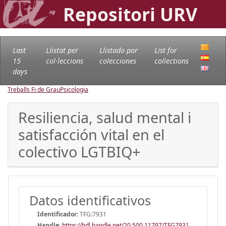
Repositori URV
Last
Llistat per
Llistado por
List for
15
col·leccions
colecciones
collections
days
Treballs Fi de Grau
Psicologia
Resiliencia, salud mental i
satisfacción vital en el
colectivo LGTBIQ+
Datos identificativos
Identificador:
TFG:7931
Handle
:
https://hdl.handle.net/20.500.11797/TFG7931