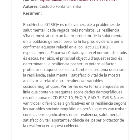
Autores:
Custodio Fontanal, Erika
Resumen:
El col·lectiu LGTBIQ+ és més vulnerable a problemes de
salut mental i cada vegada més nombrós. La resiliència
s'ha demostrat com un factor protector de la salut mental
en la població general, però no hi ha prou evidència per a
confirmar aquesta relació en el col·lectiu LGTBIQ+,
especialment a Espanya i Catalunya, on el nombre d'estudis
és escàs. Per això, el principal objectiu d'aquest estudi és
determinar si la resiliència pot ser un potencial factor
protector en aquest col·lectiu. També es pretenia descriure
la resiliència, salut mental i satisfacció vital de la mostra i
analitzar la relació entre resiliència i variables
sociodemogràfiques. Per fer-ho es va fer una enquesta en
línia que contenia preguntes sobre dades demogràfiques i
els qüestionaris: CD-RISC-10, PHQ-9, GAD-7 i SWLS. No es
van trobar diferències significatives en la resiliència segons
les variables sociodemogràfiques però sí que es van trobar
correlacions significatives entre resiliència, salut mental i
satisfacció vital, aportant evidència del paper protector de
la resiliència en aquest col·lectiu.