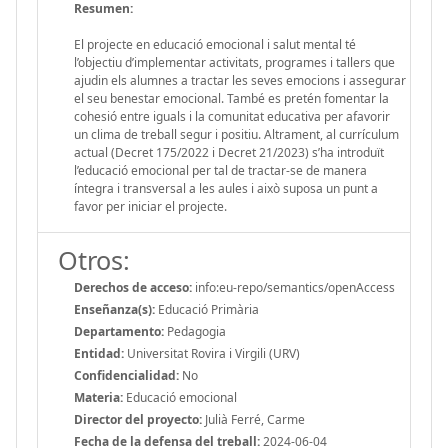
Resumen:
El projecte en educació emocional i salut mental té
l’objectiu d’implementar activitats, programes i tallers que
ajudin els alumnes a tractar les seves emocions i assegurar
el seu benestar emocional. També es pretén fomentar la
cohesió entre iguals i la comunitat educativa per afavorir
un clima de treball segur i positiu. Altrament, al currículum
actual (Decret 175/2022 i Decret 21/2023) s’ha introduït
l’educació emocional per tal de tractar-se de manera
íntegra i transversal a les aules i això suposa un punt a
favor per iniciar el projecte.
Otros:
Derechos de acceso:
info:eu-repo/semantics/openAccess
Enseñanza(s):
Educació Primària
Departamento:
Pedagogia
Entidad:
Universitat Rovira i Virgili (URV)
Confidencialidad:
No
Materia:
Educació emocional
Director del proyecto:
Julià Ferré, Carme
Fecha de la defensa del treball:
2024-06-04