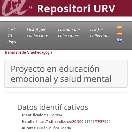
Repositori URV
Last
Llistat per
Llistado por
List for
15
col·leccions
colecciones
collections
days
Treballs Fi de Grau
Pedagogia
Proyecto en educación
emocional y salud mental
Datos identificativos
Identificador:
TFG:7994
Handle
:
https://hdl.handle.net/20.500.11797/TFG7994
Autores:
Durán Muñoz, María