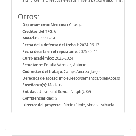
alts, proteïna C reactiva elevada i nivells baixos d'albúmina.
Otros:
Departamento:
Medicina i Cirurgia
Créditos del TFG:
6
Materia:
COVID-19
Fecha de la defensa del treball:
2024-06-13
Fecha de alta en el repositorio:
2025-02-11
Curso académico:
2023-2024
Estudiante:
Peralta Vázquez, Antonio
Codirector del trabajo:
Camps Andreu, Jorge
Derechos de acceso:
info:eu-repo/semantics/openAccess
Enseñanza(s):
Medicina
Entidad:
Universitat Rovira i Virgili (URV)
Confidencialidad:
Si
Director del proyecto:
Iftimie Iftimie, Simona Mihaela