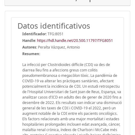
Datos identificativos
Identificador:
TFG:8051
Handle
:
https://hdl.handle.net/20.500.11797/TFG8051
Autores:
Peralta Vázquez, Antonio
Resumen:
La infecció per Clostridioides difficile (CDI) va des de
diarrea lleu fins a afeccions greus com colitis
pseudomembranosa o megacòlon tòxic. La pandèmia de
COVID-19 va alterar les pràctiques sanitàries, afectant
potencialment la incidència de CDI. Un estudi retrospectiu
de l'Hospital Universitari de Sant Joan de Reus, Espanya, va
analitzar casos d'ICD en adults des de gener de 2020 fins a
desembre de 2022. Els resultats van indicar una disminució
general de les taxes de CDI i COVID-19 el 2022, però un
augment notable de la CDI entre els pacients oncològics.
Els factors relacionats amb una major mortalitat i estades
hospitalàries prolongades inclouen edat avançada, càncer,
malaltia renal crònica, índexs de Charlson i McCabe més