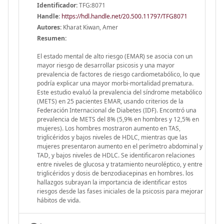
Identificador:
TFG:8071
Handle
:
https://hdl.handle.net/20.500.11797/TFG8071
Autores:
Kharat Kiwan, Amer
Resumen:
El estado mental de alto riesgo (EMAR) se asocia con un
mayor riesgo de desarrollar psicosis y una mayor
prevalencia de factores de riesgo cardiometabólico, lo que
podría explicar una mayor morbi-mortalidad prematura.
Este estudio evaluó la prevalencia del síndrome metabólico
(METS) en 25 pacientes EMAR, usando criterios de la
Federación Internacional de Diabetes (IDF). Encontró una
prevalencia de METS del 8% (5,9% en hombres y 12,5% en
mujeres). Los hombres mostraron aumento en TAS,
triglicéridos y bajos niveles de HDLC, mientras que las
mujeres presentaron aumento en el perímetro abdominal y
TAD, y bajos niveles de HDLC. Se identificaron relaciones
entre niveles de glucosa y tratamiento neuroléptico, y entre
triglicéridos y dosis de benzodiacepinas en hombres. los
hallazgos subrayan la importancia de identificar estos
riesgos desde las fases iniciales de la psicosis para mejorar
hábitos de vida.