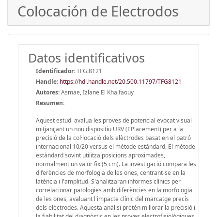
Colocación de Electrodos
Datos identificativos
Identificador:
TFG:8121
Handle
:
https://hdl.handle.net/20.500.11797/TFG8121
Autores:
Asmae, Izlane El Khalfaouy
Resumen:
Aquest estudi avalua les proves de potencial evocat visual
mitjançant un nou dispositiu URV (EPlacement) per a la
precisió de la col·locació dels elèctrodes basat en el patró
internacional 10/20 versus el mètode estàndard. El mètode
estàndard sovint utilitza posicions aproximades,
normalment un valor fix (5 cm). La investigació compara les
diferències de morfologia de les ones, centrant-se en la
latència i l'amplitud. S'analitzaran informes clínics per
correlacionar patologies amb diferències en la morfologia
de les ones, avaluant l'impacte clínic del marcatge precís
dels elèctrodes. Aquesta anàlisi pretén millorar la precisió i
la fiabilitat del diagnòstic en les proves electrofisiològiques