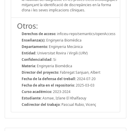
mitjançant la identificació de discrepàncies en la forma
d'ona i les seves implicacions clíniques.
Otros:
Derechos de acceso:
info:eu-repo/semantics/openAccess
Enseñanza(s):
Enginyeria Biomèdica
Departamento:
Enginyeria Mecànica
Entidad:
Universitat Rovira i Virgili (URV)
Confidencialidad:
Si
Materia:
Enginyeria Biomèdica
Director del proyecto:
Fabregat Sanjuan, Albert
Fecha de la defensa del treball:
2024-07-20
Fecha de alta en el repositorio:
2025-03-03
Curso académico:
2023-2024
Estudiante:
Asmae, Izlane El Khalfaouy
Codirector del trabajo:
Pascual Rubio, Vicenç