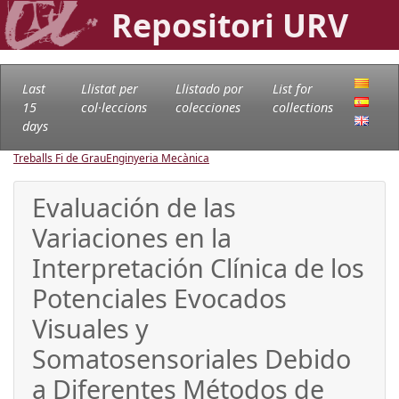
Repositori URV
Last
Llistat per
Llistado por
List for
15
col·leccions
colecciones
collections
days
Treballs Fi de Grau
Enginyeria Mecànica
Evaluación de las
Variaciones en la
Interpretación Clínica de los
Potenciales Evocados
Visuales y
Somatosensoriales Debido
a Diferentes Métodos de