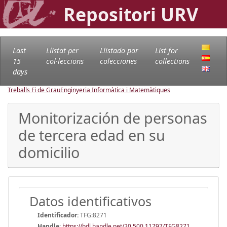
Repositori URV
Last
Llistat per
Llistado por
List for
15
col·leccions
colecciones
collections
days
Treballs Fi de Grau
Enginyeria Informàtica i Matemàtiques
Monitorización de personas
de tercera edad en su
domicilio
Datos identificativos
Identificador:
TFG:8271
Handle
:
https://hdl.handle.net/20.500.11797/TFG8271