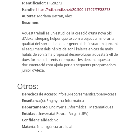
Identificador:
TFG:8273
Handle
:
https://hdl.handle.net/20.500.11797/TFG8273
Autores:
Moriana Betran, Alex
Resumen:
Aquest treball és un estudi de la creació d'una nova Skill
d'Alexa, sleeping helper que té com a objectiu millorar la
qualitat del son i el benestar general de l'usuari mitjançant
el seguiment dels hàbits de son i l'alerta en cas de mals
hàbits de son. S'ha proposat desenvolupar aquesta Skill de
dues formes diferents i comparar-les deixant aquesta
documentació com ajuda per als següents programadors
júnior d'Alexa.
Otros:
Derechos de acceso:
info:eu-repo/semantics/openAccess
Enseñanza(s):
Enginyeria Informàtica
Departamento:
Enginyeria Informàtica i Matemàtiques
Entidad:
Universitat Rovira i Virgili (URV)
Confidencialidad:
No
Materia:
Intel·ligència artificial