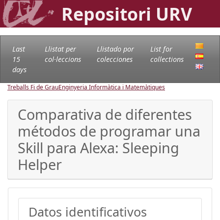
Repositori URV
Last
Llistat per
Llistado por
List for
15
col·leccions
colecciones
collections
days
Treballs Fi de Grau
Enginyeria Informàtica i Matemàtiques
Comparativa de diferentes
métodos de programar una
Skill para Alexa: Sleeping
Helper
Datos identificativos