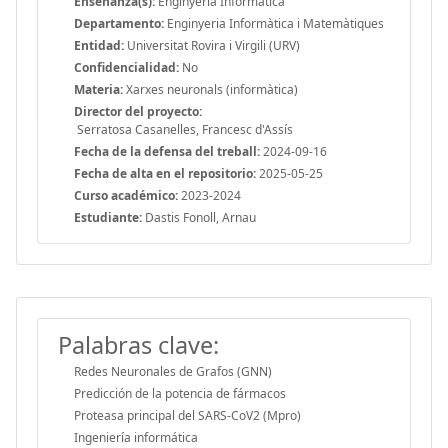
Enseñanza(s):
Enginyeria Informàtica
Departamento:
Enginyeria Informàtica i Matemàtiques
Entidad:
Universitat Rovira i Virgili (URV)
Confidencialidad:
No
Materia:
Xarxes neuronals (informàtica)
Director del proyecto:
Serratosa Casanelles, Francesc d'Assís
Fecha de la defensa del treball:
2024-09-16
Fecha de alta en el repositorio:
2025-05-25
Curso académico:
2023-2024
Estudiante:
Dastis Fonoll, Arnau
Palabras clave:
Redes Neuronales de Grafos (GNN)
Predicción de la potencia de fármacos
Proteasa principal del SARS-CoV2 (Mpro)
Ingeniería informática