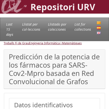
Repositori URV
Last
Llistat per
Llistado por
List for
15
col·leccions
colecciones
collections
days
Treballs Fi de Grau
Enginyeria Informàtica i Matemàtiques
Predicción de la potencia de
los fármacos para SARS-
Cov2-Mpro basada en Red
Convolucional de Grafos
Datos identificativos