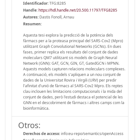
Identificador:
TFG:8285
Handle
:
https://hdl.handle.net/20.500.11797/TFG8285
Autores:
Dastis Fonoll, Arnau
Resumen:
Aquesta tesi explora la predicció de la potència dels
fàrmacs per a la proteasa principal del SARS-Cov2 (Mpro)
utilitzant Graph Convolutional Networks (GCNs). En dues
fases, primer replica els resultats del conjunt de dades
moleculars QM7 utilitzant sis models de Graph Neural
Network (GNN): GAT, GCN, GIN, GT, GatedGCN i MPNN.
Aquests models capturen relacions moleculars complexes.
A continuació, els models s'apliquen a un nou conjunt de
dades de la Universitat Rovira i Virgili (URV) per predir
l'afinitat d'unió de fàrmacs al SARS-Cov2 Mpro. Els reptes
clau inclouen les limitacions computacionals i la mida del
conjunt de dades, però l'estudi destaca el potencial de les
GNN en el descobriment de fàrmacs i altres camps com la
bioinformàtica.
Otros:
Derechos de acceso:
info:eu-repo/semantics/openAccess