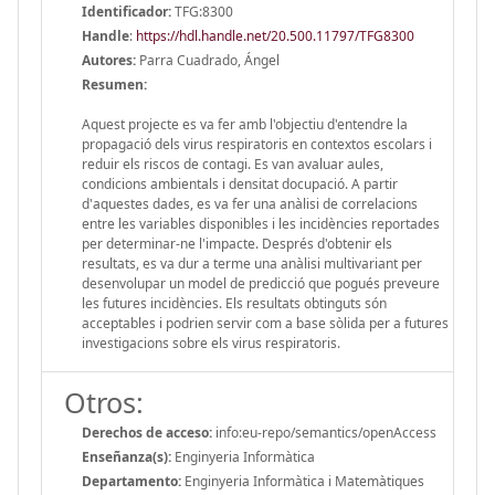
Identificador:
TFG:8300
Handle
:
https://hdl.handle.net/20.500.11797/TFG8300
Autores:
Parra Cuadrado, Ángel
Resumen:
Aquest projecte es va fer amb l'objectiu d'entendre la
propagació dels virus respiratoris en contextos escolars i
reduir els riscos de contagi. Es van avaluar aules,
condicions ambientals i densitat docupació. A partir
d'aquestes dades, es va fer una anàlisi de correlacions
entre les variables disponibles i les incidències reportades
per determinar-ne l'impacte. Després d'obtenir els
resultats, es va dur a terme una anàlisi multivariant per
desenvolupar un model de predicció que pogués preveure
les futures incidències. Els resultats obtinguts són
acceptables i podrien servir com a base sòlida per a futures
investigacions sobre els virus respiratoris.
Otros:
Derechos de acceso:
info:eu-repo/semantics/openAccess
Enseñanza(s):
Enginyeria Informàtica
Departamento:
Enginyeria Informàtica i Matemàtiques