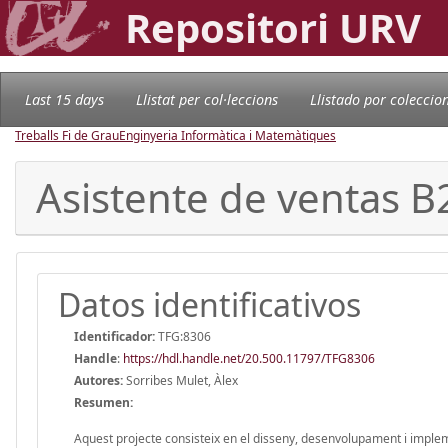
Repositori URV
Last 15 days
Llistat per col·leccions
Llistado por coleccio
Treballs Fi de Grau
Enginyeria Informàtica i Matemàtiques
Asistente de ventas B
Datos identificativos
Identificador:
TFG:8306
Handle
:
https://hdl.handle.net/20.500.11797/TFG8306
Autores:
Sorribes Mulet, Àlex
Resumen:
Aquest projecte consisteix en el disseny, desenvolupament i imple