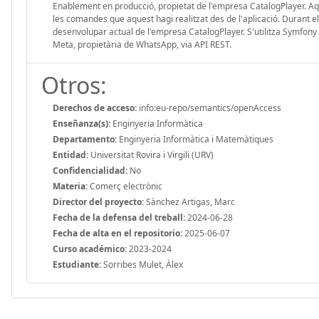
Enablement en producció, propietat de l'empresa CatalogPlayer. Aq
les comandes que aquest hagi realitzat des de l'aplicació. Durant 
desenvolupar actual de l'empresa CatalogPlayer. S'utilitza Symfo
Meta, propietària de WhatsApp, via API REST.
Otros:
Derechos de acceso:
info:eu-repo/semantics/openAccess
Enseñanza(s):
Enginyeria Informàtica
Departamento:
Enginyeria Informàtica i Matemàtiques
Entidad:
Universitat Rovira i Virgili (URV)
Confidencialidad:
No
Materia:
Comerç electrònic
Director del proyecto:
Sànchez Artigas, Marc
Fecha de la defensa del treball:
2024-06-28
Fecha de alta en el repositorio:
2025-06-07
Curso académico:
2023-2024
Estudiante:
Sorribes Mulet, Àlex