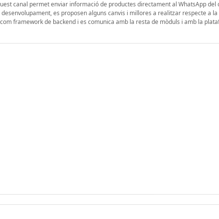
uest canal permet enviar informació de productes directament al WhatsApp del cl
el desenvolupament, es proposen alguns canvis i millores a realitzar respecte a l
ny com framework de backend i es comunica amb la resta de mòduls i amb la plat