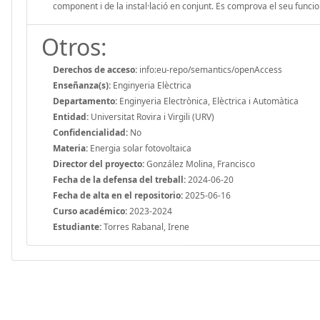
component i de la instal·lació en conjunt. Es comprova el seu funci
Otros:
Derechos de acceso:
info:eu-repo/semantics/openAccess
Enseñanza(s):
Enginyeria Elèctrica
Departamento:
Enginyeria Electrònica, Elèctrica i Automàtica
Entidad:
Universitat Rovira i Virgili (URV)
Confidencialidad:
No
Materia:
Energia solar fotovoltaica
Director del proyecto:
González Molina, Francisco
Fecha de la defensa del treball:
2024-06-20
Fecha de alta en el repositorio:
2025-06-16
Curso académico:
2023-2024
Estudiante:
Torres Rabanal, Irene