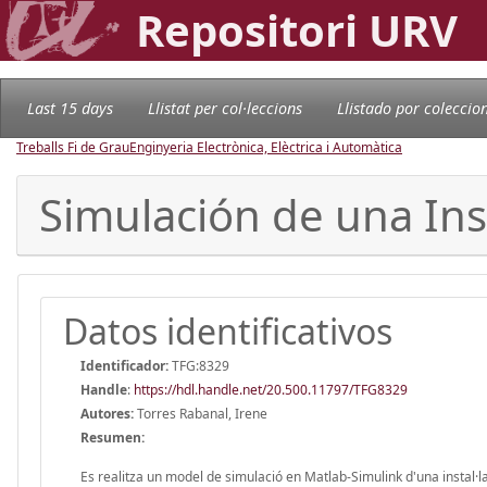
Repositori URV
Last 15 days
Llistat per col·leccions
Llistado por coleccio
Treballs Fi de Grau
Enginyeria Electrònica, Elèctrica i Automàtica
Simulación de una Ins
Datos identificativos
Identificador:
TFG:8329
Handle
:
https://hdl.handle.net/20.500.11797/TFG8329
Autores:
Torres Rabanal, Irene
Resumen:
Es realitza un model de simulació en Matlab-Simulink d'una instal·la