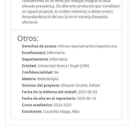
radiodermitis és un tema poc indagat malgrat la seua
elevada prevalença. Els diferents productes que s’analitzen
en aquest projecte, es troben sotmesos a debat envers
l’estandardització del seu ús en el maneig d’aquesta
afectació.
Otros:
Derechos de acceso:
info:eu-repo/semantics/openAccess
Enseñanza(s):
Infermeria
Departamento:
Infermeria
Entidad:
Universitat Rovira i Virgili (URV)
Confidencialidad:
No
Materia:
Radioteràpia
Director del proyecto:
Almazor Sirvent, Adrian
Fecha de la defensa del treball:
2025-06-03
Fecha de alta en el repositorio:
2025-06-18
Curso académico:
2024-2025
Estudiante:
Cucarella Aliaga, Alba