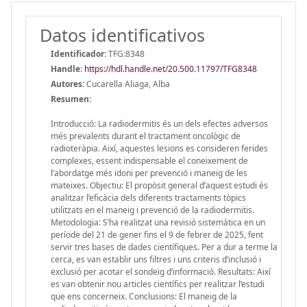
Datos identificativos
Identificador:
TFG:8348
Handle
:
https://hdl.handle.net/20.500.11797/TFG8348
Autores:
Cucarella Aliaga, Alba
Resumen:
Introducció: La radiodermitis és un dels efectes adversos
més prevalents durant el tractament oncològic de
radioteràpia. Així, aquestes lesions es consideren ferides
complexes, essent indispensable el coneixement de
l’abordatge més idoni per prevenció i maneig de les
mateixes. Objectiu: El propòsit general d’aquest estudi és
analitzar l’eficàcia dels diferents tractaments tòpics
utilitzats en el maneig i prevenció de la radiodermitis.
Metodologia: S’ha realitzat una revisió sistemàtica en un
període del 21 de gener fins el 9 de febrer de 2025, fent
servir tres bases de dades científiques. Per a dur a terme la
cerca, es van establir uns filtres i uns criteris d’inclusió i
exclusió per acotar el sondeig d’informació. Resultats: Així
es van obtenir nou articles científics per realitzar l’estudi
que ens concerneix. Conclusions: El maneig de la