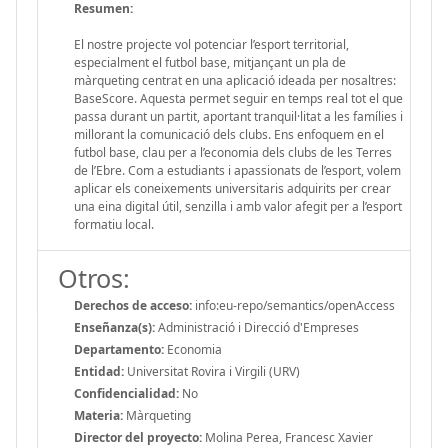
Resumen:
El nostre projecte vol potenciar l’esport territorial,
especialment el futbol base, mitjançant un pla de
màrqueting centrat en una aplicació ideada per nosaltres:
BaseScore. Aquesta permet seguir en temps real tot el que
passa durant un partit, aportant tranquil·litat a les famílies i
millorant la comunicació dels clubs. Ens enfoquem en el
futbol base, clau per a l’economia dels clubs de les Terres
de l’Ebre. Com a estudiants i apassionats de l’esport, volem
aplicar els coneixements universitaris adquirits per crear
una eina digital útil, senzilla i amb valor afegit per a l’esport
formatiu local.
Otros:
Derechos de acceso:
info:eu-repo/semantics/openAccess
Enseñanza(s):
Administració i Direcció d'Empreses
Departamento:
Economia
Entidad:
Universitat Rovira i Virgili (URV)
Confidencialidad:
No
Materia:
Màrqueting
Director del proyecto:
Molina Perea, Francesc Xavier