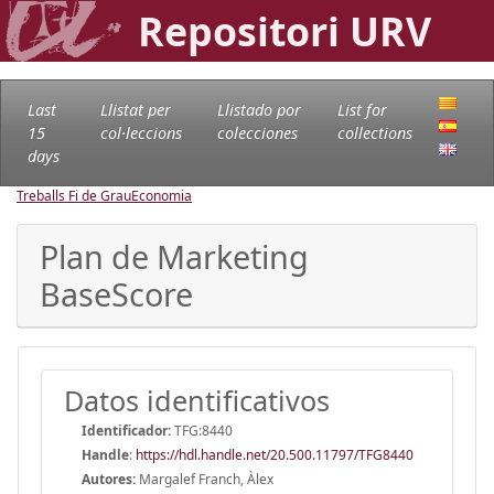
Repositori URV
Last
Llistat per
Llistado por
List for
15
col·leccions
colecciones
collections
days
Treballs Fi de Grau
Economia
Plan de Marketing
BaseScore
Datos identificativos
Identificador:
TFG:8440
Handle
:
https://hdl.handle.net/20.500.11797/TFG8440
Autores:
Margalef Franch, Àlex