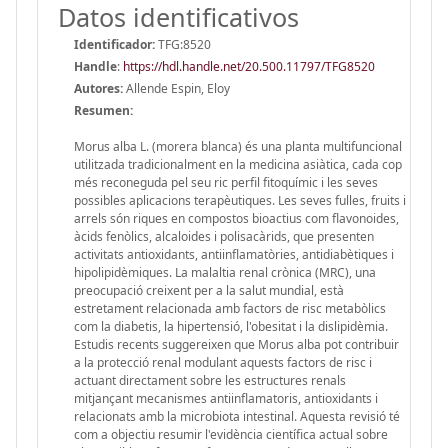
Datos identificativos
Identificador:
TFG:8520
Handle
:
https://hdl.handle.net/20.500.11797/TFG8520
Autores:
Allende Espin, Eloy
Resumen:
Morus alba L. (morera blanca) és una planta multifuncional
utilitzada tradicionalment en la medicina asiàtica, cada cop
més reconeguda pel seu ric perfil fitoquímic i les seves
possibles aplicacions terapèutiques. Les seves fulles, fruits i
arrels són riques en compostos bioactius com flavonoides,
àcids fenòlics, alcaloides i polisacàrids, que presenten
activitats antioxidants, antiinflamatòries, antidiabètiques i
hipolipidèmiques. La malaltia renal crònica (MRC), una
preocupació creixent per a la salut mundial, està
estretament relacionada amb factors de risc metabòlics
com la diabetis, la hipertensió, l'obesitat i la dislipidèmia.
Estudis recents suggereixen que Morus alba pot contribuir
a la protecció renal modulant aquests factors de risc i
actuant directament sobre les estructures renals
mitjançant mecanismes antiinflamatoris, antioxidants i
relacionats amb la microbiota intestinal. Aquesta revisió té
com a objectiu resumir l'evidència científica actual sobre