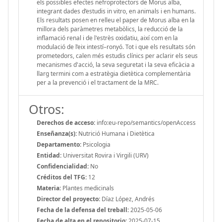
els possibles efectes nefroprotectors de Morus alba,
integrant dades d’estudis in vitro, en animals i en humans.
Els resultats posen en relleu el paper de Morus alba en la
millora dels paràmetres metabòlics, la reducció de la
inflamació renal i de l'estrès oxidatiu, així com en la
modulació de l’eix intestí–ronyó. Tot i que els resultats són
prometedors, calen més estudis clínics per aclarir els seus
mecanismes d'acció, la seva seguretat i la seva eficàcia a
llarg termini com a estratègia dietètica complementària
per a la prevenció i el tractament de la MRC.
Otros:
Derechos de acceso:
info:eu-repo/semantics/openAccess
Enseñanza(s):
Nutrició Humana i Dietètica
Departamento:
Psicologia
Entidad:
Universitat Rovira i Virgili (URV)
Confidencialidad:
No
Créditos del TFG:
12
Materia:
Plantes medicinals
Director del proyecto:
Díaz López, Andrés
Fecha de la defensa del treball:
2025-05-06
Fecha de alta en el repositorio:
2025-07-15