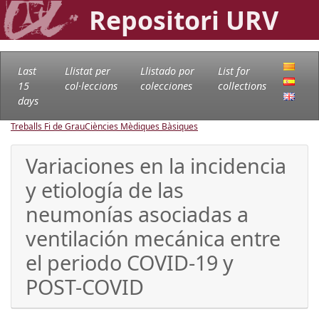
Repositori URV
Last
Llistat per
Llistado por
List for
15
col·leccions
colecciones
collections
days
Treballs Fi de Grau
Ciències Mèdiques Bàsiques
Variaciones en la incidencia
y etiología de las
neumonías asociadas a
ventilación mecánica entre
el periodo COVID-19 y
POST-COVID