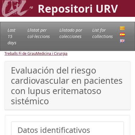
Repositori URV
Last
Llistat per
Llistado por
List for
15
col·leccions
colecciones
collections
days
Treballs Fi de Grau
Medicina i Cirurgia
Evaluación del riesgo
cardiovascular en pacientes
con lupus eritematoso
sistémico
Datos identificativos