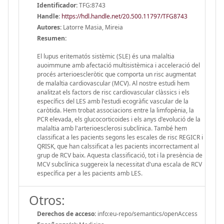
Identificador:
TFG:8743
Handle
:
https://hdl.handle.net/20.500.11797/TFG8743
Autores:
Latorre Masia, Mireia
Resumen:
El lupus eritematós sistèmic (SLE) és una malaltia
auoimmune amb afectació multisistèmica i acceleració del
procés arterioescleròtic que comporta un risc augmentat
de malaltia cardiovascular (MCV). Al nostre estudi hem
analitzat els factors de risc cardiovascular clàssics i els
específics del LES amb l'estudi ecogràfic vascular de la
caròtida. Hem trobat associacions entre la limfopènia, la
PCR elevada, els glucocorticoides i els anys d'evolució de la
malaltia amb l'arterioesclerosi subclínica. També hem
classificat a les pacients segons les escales de risc REGICR i
QRISK, que han calssificat a les pacients incorrectament al
grup de RCV baix. Aquesta classificació, tot i la presència de
MCV subclínica suggereix la necessitat d'una escala de RCV
específica per a les pacients amb LES.
Otros:
Derechos de acceso:
info:eu-repo/semantics/openAccess