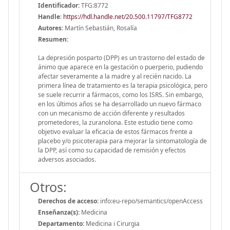
Identificador:
TFG:8772
Handle
:
https://hdl.handle.net/20.500.11797/TFG8772
Autores:
Martín Sebastián, Rosalía
Resumen:
La depresión posparto (DPP) es un trastorno del estado de
ánimo que aparece en la gestación o puerperio, pudiendo
afectar severamente a la madre y al recién nacido. La
primera línea de tratamiento es la terapia psicológica, pero
se suele recurrir a fármacos, como los ISRS. Sin embargo,
en los últimos años se ha desarrollado un nuevo fármaco
con un mecanismo de acción diferente y resultados
prometedores, la zuranolona. Este estudio tiene como
objetivo evaluar la eficacia de estos fármacos frente a
placebo y/o psicoterapia para mejorar la sintomatología de
la DPP, así como su capacidad de remisión y efectos
adversos asociados.
Otros:
Derechos de acceso:
info:eu-repo/semantics/openAccess
Enseñanza(s):
Medicina
Departamento:
Medicina i Cirurgia