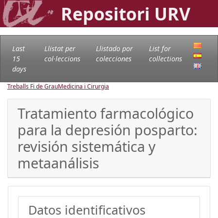
Repositori URV
Last
Llistat per
Llistado por
List for
15
col·leccions
colecciones
collections
days
Treballs Fi de Grau
Medicina i Cirurgia
Tratamiento farmacológico
para la depresión posparto:
revisión sistemática y
metaanálisis
Datos identificativos