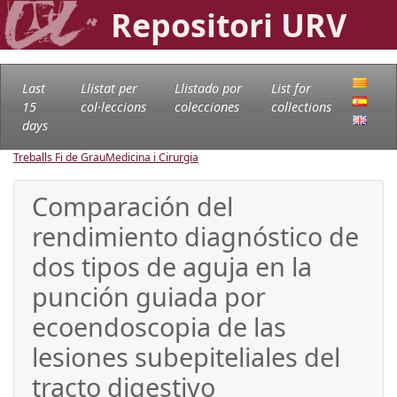
Repositori URV
Last
Llistat per
Llistado por
List for
15
col·leccions
colecciones
collections
days
Treballs Fi de Grau
Medicina i Cirurgia
Comparación del
rendimiento diagnóstico de
dos tipos de aguja en la
punción guiada por
ecoendoscopia de las
lesiones subepiteliales del
tracto digestivo