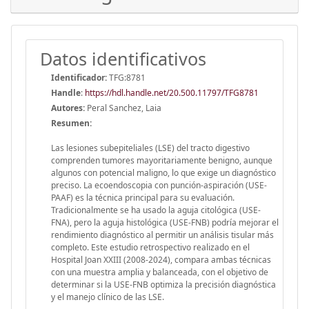
Datos identificativos
Identificador:
TFG:8781
Handle
:
https://hdl.handle.net/20.500.11797/TFG8781
Autores:
Peral Sanchez, Laia
Resumen:
Las lesiones subepiteliales (LSE) del tracto digestivo
comprenden tumores mayoritariamente benigno, aunque
algunos con potencial maligno, lo que exige un diagnóstico
preciso. La ecoendoscopia con punción-aspiración (USE-
PAAF) es la técnica principal para su evaluación.
Tradicionalmente se ha usado la aguja citológica (USE-
FNA), pero la aguja histológica (USE-FNB) podría mejorar el
rendimiento diagnóstico al permitir un análisis tisular más
completo. Este estudio retrospectivo realizado en el
Hospital Joan XXIII (2008-2024), compara ambas técnicas
con una muestra amplia y balanceada, con el objetivo de
determinar si la USE-FNB optimiza la precisión diagnóstica
y el manejo clínico de las LSE.