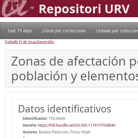
Repositori URV
Last 15 days
Llistat per col·leccions
Llistado por coleccio
Treballs Fi de Grau
Geografia
Zonas de afectación p
población y elemento
Datos identificativos
Identificador:
TFG:8849
Handle
:
https://hdl.handle.net/20.500.11797/TFG8849
Autores:
Baidoo Pieterson, Prince Miah