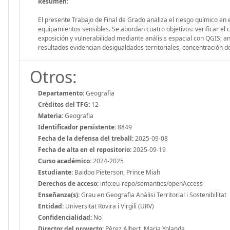
Resumen:
El presente Trabajo de Final de Grado analiza el riesgo químico en 
equipamientos sensibles. Se abordan cuatro objetivos: verificar el c
exposición y vulnerabilidad mediante análisis espacial con QGIS; a
resultados evidencian desigualdades territoriales, concentración de
Otros:
Departamento:
Geografia
Créditos del TFG:
12
Materia:
Geografia
Identificador persistente:
8849
Fecha de la defensa del treball:
2025-09-08
Fecha de alta en el repositorio:
2025-09-19
Curso académico:
2024-2025
Estudiante:
Baidoo Pieterson, Prince Miah
Derechos de acceso:
info:eu-repo/semantics/openAccess
Enseñanza(s):
Grau en Geografia Anàlisi Territorial i Sostenibilitat
Entidad:
Universitat Rovira i Virgili (URV)
Confidencialidad:
No
Director del proyecto:
Pérez Albert, Maria Yolanda