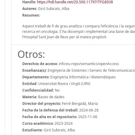
Handle
:
https://hdl.handle.net/20.500.11797/TFG8938
Autores:
Giró Subirats, Alba
Resumen:
Aquest treball de fi de grau analitza i compara l'eficiència i la se
recerca en oncologia. S'ha dissenyat i implementat una base de d
l’Hospital Sant Joan de Reus per al mateix propòsit.
Otros:
Derechos de acceso:
info:eu-repo/semantics/openAccess
Enseñanza(s):
Enginyeria de Sistemes i Serveis de Telecomunicaci
Departamento:
Enginyeria Informàtica i Matemàtiques
Entidad:
Universitat Rovira i Virgili (URV)
Confidencialidad:
No
Materia:
Bases de dades
Director del proyecto:
Ferré Bergadà, Maria
Fecha de la defensa del treball:
2024-06-28
Fecha de alta en el repositorio:
2025-11-06
Curso académico:
2023-2024
Estudiante:
Giró Subirats, Alba