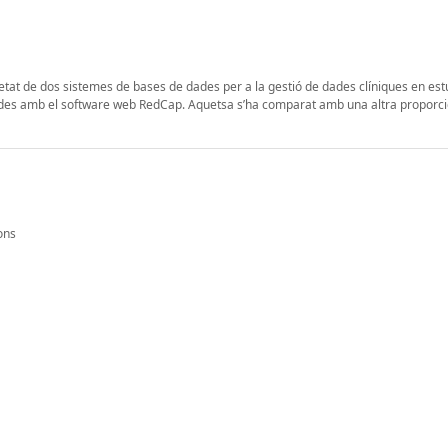
guretat de dos sistemes de bases de dades per a la gestió de dades clíniques en est
ades amb el software web RedCap. Aquetsa s’ha comparat amb una altra proporc
ons