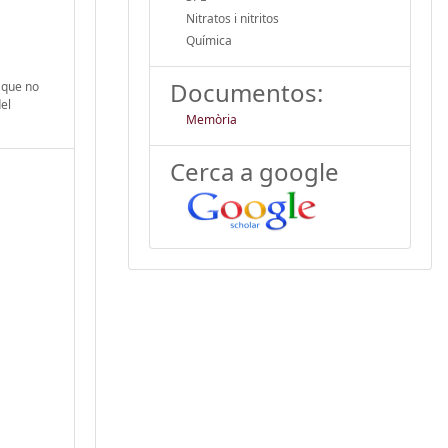
Nitratos i nitritos
Química
Documentos:
a que no
del
Memòria
Cerca a google