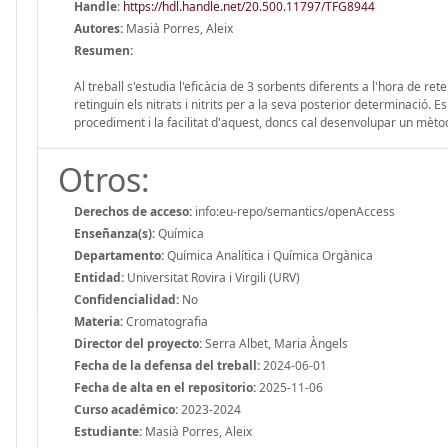
Handle
:
https://hdl.handle.net/20.500.11797/TFG8944
Autores:
Masià Porres, Aleix
Resumen:
Al treball s'estudia l'eficàcia de 3 sorbents diferents a l'hora de 
retinguin els nitrats i nitrits per a la seva posterior determinació.
procediment i la facilitat d'aquest, doncs cal desenvolupar un mètod
Otros:
Derechos de acceso:
info:eu-repo/semantics/openAccess
Enseñanza(s):
Química
Departamento:
Química Analítica i Química Orgànica
Entidad:
Universitat Rovira i Virgili (URV)
Confidencialidad:
No
Materia:
Cromatografia
Director del proyecto:
Serra Albet, Maria Àngels
Fecha de la defensa del treball:
2024-06-01
Fecha de alta en el repositorio:
2025-11-06
Curso académico:
2023-2024
Estudiante:
Masià Porres, Aleix