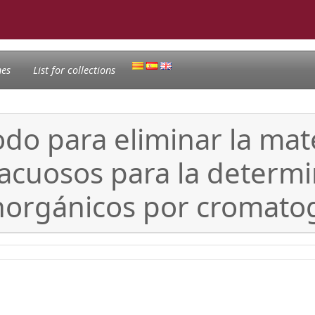
nes
List for collections
do para eliminar la mat
acuosos para la determi
 inorgánicos por cromatog