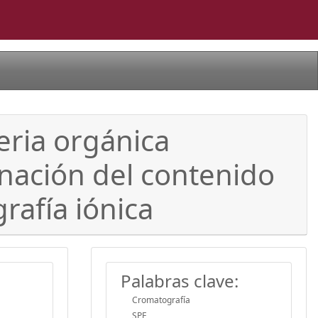
eria orgánica
nación del contenido
rafía iónica
Palabras clave:
Cromatografía
SPE