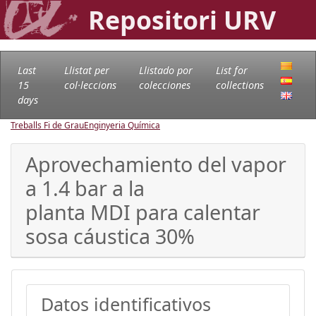
Repositori URV
Last
Llistat per
Llistado por
List for
15
col·leccions
colecciones
collections
days
Treballs Fi de Grau
Enginyeria Química
Aprovechamiento del vapor
a 1.4 bar a la
planta MDI para calentar
sosa cáustica 30%
Datos identificativos