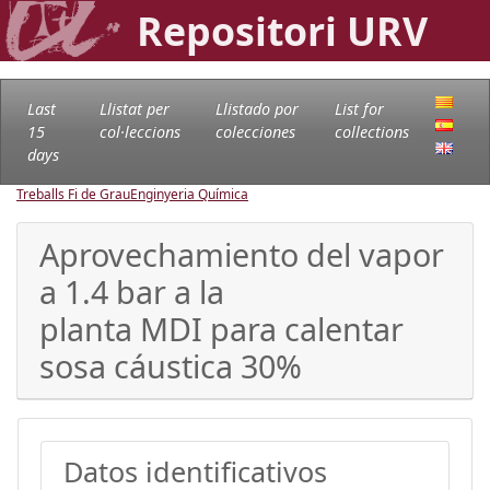
Repositori URV
Last
Llistat per
Llistado por
List for
15
col·leccions
colecciones
collections
days
Treballs Fi de Grau
Enginyeria Química
Aprovechamiento del vapor
a 1.4 bar a la
planta MDI para calentar
sosa cáustica 30%
Datos identificativos