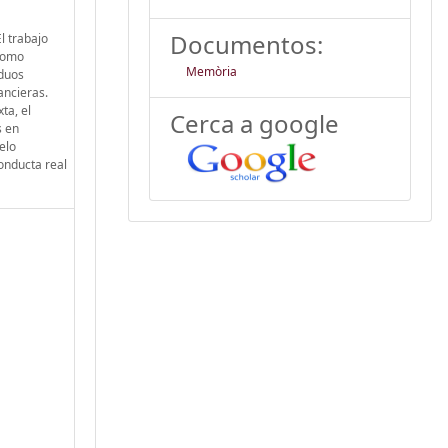
Documentos:
l trabajo
 homo
Memòria
iduos
ancieras.
ta, el
Cerca a google
s en
elo
onducta real