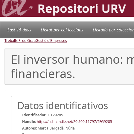
Repositori URV
Last 15 days
Llistat per col·leccions
Llistado por coleccio
Treballs Fi de Grau
Gestió d'Empreses
El inversor humano: má
financieras.
Datos identificativos
Identificador:
TFG:9285
Handle
:
https://hdl.handle.net/20.500.11797/TFG9285
Autores:
Marca Bergadà, Núria