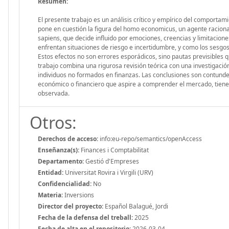
Resumen:
El presente trabajo es un análisis crítico y empírico del comportami
pone en cuestión la figura del homo economicus, un agente racional,
sapiens, que decide influido por emociones, creencias y limitacione
enfrentan situaciones de riesgo e incertidumbre, y como los sesgos 
Estos efectos no son errores esporádicos, sino pautas previsibles 
trabajo combina una rigurosa revisión teórica con una investigac
individuos no formados en finanzas. Las conclusiones son contunde
económico o financiero que aspire a comprender el mercado, tiene q
observada.
Otros:
Derechos de acceso:
info:eu-repo/semantics/openAccess
Enseñanza(s):
Finances i Comptabilitat
Departamento:
Gestió d'Empreses
Entidad:
Universitat Rovira i Virgili (URV)
Confidencialidad:
No
Materia:
Inversions
Director del proyecto:
Español Balagué, Jordi
Fecha de la defensa del treball:
2025
Fecha de alta en el repositorio:
2026-03-04