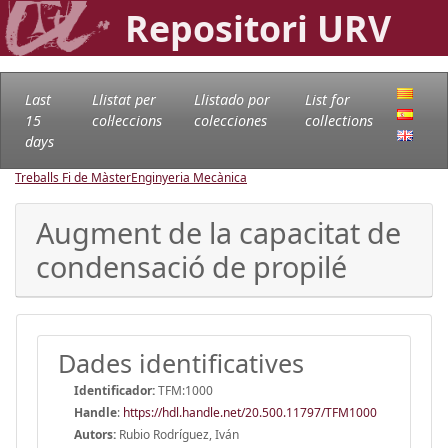
Repositori URV
Last
Llistat per
Llistado por
List for
15
col·leccions
colecciones
collections
days
Treballs Fi de Màster
Enginyeria Mecànica
Augment de la capacitat de
condensació de propilé
Dades identificatives
Identificador:
TFM:1000
Handle
:
https://hdl.handle.net/20.500.11797/TFM1000
Autors:
Rubio Rodríguez, Iván