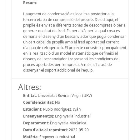
Resum:
L'augment de condensació es localitza posterior a la
tercera etapa de compressió del propilè. Des d'aquí, el
propilè és enviat a diferents zones de descompressió per a
generar qualitat de fred. És per això, per la qual cosa es
demana el disseny d'un bescanviador que pugui condensar
un cert cabal de propilè amb el fred aportat pel corrent
d'aigua de refrigeració. El projecte consisteix principalment
en la realització d'un model matemàtic que defineixi el
disseny del bescanviador i representi les condicions del
procés aportades per l'empresa. A més, s'haurà de
dissenyar el suport addicional de l'equip.
Altres:
Entitat:
Universitat Rovira i Virgili (URV)
Confidencialitat:
No
Estudiant:
Rubio Rodríguez, Iván
Ensenyament(s):
Enginyeria industrial
Departament:
Enginyeria Mecànica
Data d'alta al repositori:
2022-05-20
Matèria:
Enginyeria industrial