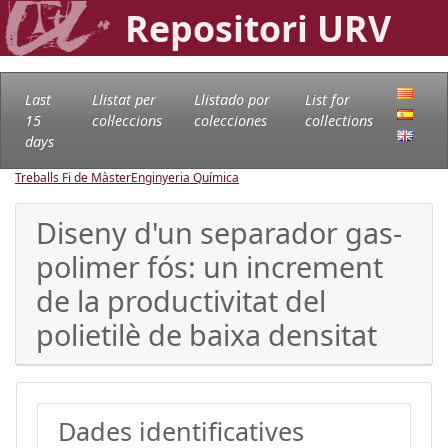
Repositori URV
Last
Llistat per
Llistado por
List for
15
col·leccions
colecciones
collections
days
Treballs Fi de Màster
Enginyeria Química
Diseny d'un separador gas-
polimer fós: un increment
de la productivitat del
polietilè de baixa densitat
Dades identificatives