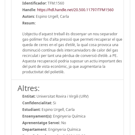
Identificador:
TFM:1560
Handle
:
https://hdl.handle.net/20.500.11797/TFM1560
Autors:
Espino Urgell, Carla
Resum:
L'objectiu d'aquest treball és dissenyar un nou separador
gas-polímer fos d'alta pressió que permeti recuperar el que
queda de ceres en el gas d'etilè, la qual cosa provoca una
disminució contínua dels intercanviadors de calor del gas
recirculat i per tant una pèrdua de conversió d'etilè. a PE.
Aquesta recuperació podria suposar un actiu important des
del punt de vista econòmic, ja que augmentaria la
productivitat del polietilè.
Altres:
Entitat:
Universitat Rovira i Virgili (URV)
Confidencialitat:
Si
Estudiant:
Espino Urgell, Carla
Ensenyament(s):
Enginyeria Química
Aprenentatge Servei:
No
Departament:
Enginyeria Química