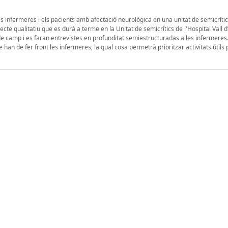
es infermeres i els pacients amb afectació neurològica en una unitat de semicríti
cte qualitatiu que es durà a terme en la Unitat de semicrítics de l'Hospital Vall 
 de camp i es faran entrevistes en profunditat semiestructuradas a les infermeres
e han de fer front les infermeres, la qual cosa permetrà prioritzar activitats útils 