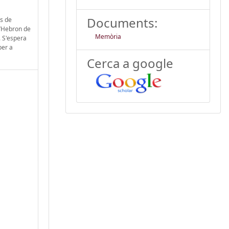
Documents:
cs de
d’Hebron de
Memòria
. S'espera
per a
Cerca a google