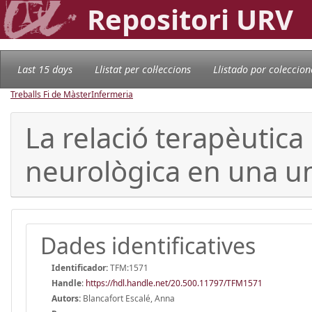
Repositori URV
Last 15 days
Llistat per col·leccions
Llistado por coleccion
Treballs Fi de Màster
Infermeria
La relació terapèutica
neurològica en una uni
Dades identificatives
Identificador:
TFM:1571
Handle
:
https://hdl.handle.net/20.500.11797/TFM1571
Autors:
Blancafort Escalé, Anna