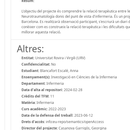
Resum:
L'objectiu del projecte és comprendre la relació terapèutica entre l
Neurotraumatología donis del punt de vista d'infermeria. És un proje
Barcelona. Es realitzarà observació participant, s'escriurà un diari
conèixer com es construeix la relació terapèutica i les dificultats qu
millorar aquesta relació.
Altres:
Entitat:
Universitat Rovira i Virgili (URV)
Confidencialitat:
No
Estudiant:
Blancafort Escalé, Anna
Ensenyament(s):
Investigació en Ciències de la Infermeria
Departament:
Infermeria
Data d'alta al repositori:
2024-02-28
Crèdits del TFM:
11
Matèria:
Infermeria
Curs acadèmic:
2022-2023
Data de la defensa del treball:
2023-06-12
Drets d'accés:
info:eu-repo/semantics/openAccess
Director del projecte:
Casanova Garrigós, Georgina