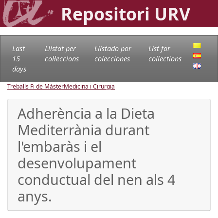
Repositori URV
Last
Llistat per
Llistado por
List for
15
col·leccions
colecciones
collections
days
Treballs Fi de Màster
Medicina i Cirurgia
Adherència a la Dieta
Mediterrània durant
l'embaràs i el
desenvolupament
conductual del nen als 4
anys.