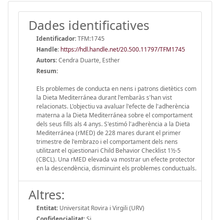
Dades identificatives
Identificador:
TFM:1745
Handle
:
https://hdl.handle.net/20.500.11797/TFM1745
Autors:
Cendra Duarte, Esther
Resum:
Els problemes de conducta en nens i patrons dietètics com
la Dieta Mediterránea durant l'embaràs s'han vist
relacionats. L'objectiu va avaluar l'efecte de l'adherència
materna a la Dieta Mediterránea sobre el comportament
dels seus fills als 4 anys. S'estimó l'adherència a la Dieta
Mediterránea (rMED) de 228 mares durant el primer
trimestre de l'embrazo i el comportament dels nens
utilitzant el qüestionari Child Behavior Checklist 1½-5
(CBCL). Una rMED elevada va mostrar un efecte protector
en la descendència, disminuint els problemes conductuals.
Altres:
Entitat:
Universitat Rovira i Virgili (URV)
Confidencialitat:
Si