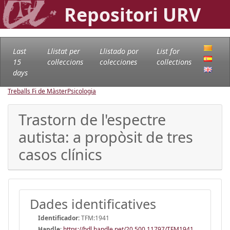
Repositori URV
Last
Llistat per
Llistado por
List for
15
col·leccions
colecciones
collections
days
Treballs Fi de Màster
Psicologia
Trastorn de l'espectre
autista: a propòsit de tres
casos clínics
Dades identificatives
Identificador:
TFM:1941
Handle
:
https://hdl.handle.net/20.500.11797/TFM1941