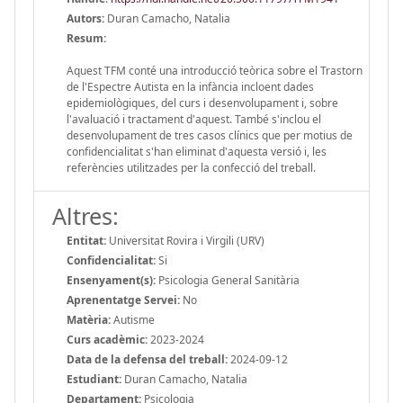
Autors:
Duran Camacho, Natalia
Resum:
Aquest TFM conté una introducció teòrica sobre el Trastorn
de l'Espectre Autista en la infància incloent dades
epidemiològiques, del curs i desenvolupament i, sobre
l'avaluació i tractament d'aquest. També s'inclou el
desenvolupament de tres casos clínics que per motius de
confidencialitat s'han eliminat d'aquesta versió i, les
referències utilitzades per la confecció del treball.
Altres:
Entitat:
Universitat Rovira i Virgili (URV)
Confidencialitat:
Si
Ensenyament(s):
Psicologia General Sanitària
Aprenentatge Servei:
No
Matèria:
Autisme
Curs acadèmic:
2023-2024
Data de la defensa del treball:
2024-09-12
Estudiant:
Duran Camacho, Natalia
Departament:
Psicologia