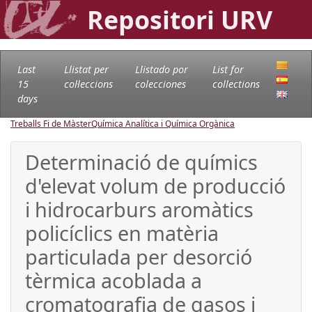
Repositori URV
Last
Llistat per
Llistado por
List for
15
col·leccions
colecciones
collections
days
Treballs Fi de Màster
Química Analítica i Química Orgànica
Determinació de químics
d'elevat volum de producció
i hidrocarburs aromàtics
policíclics en matèria
particulada per desorció
tèrmica acoblada a
cromatografia de gasos i