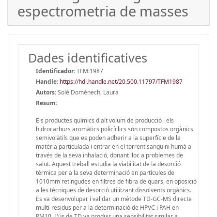
espectrometria de masses
Dades identificatives
Identificador:
TFM:1987
Handle
:
https://hdl.handle.net/20.500.11797/TFM1987
Autors:
Solé Domènech, Laura
Resum:
Els productes químics d'alt volum de producció i els
hidrocarburs aromàtics policíclics són compostos orgànics
semivolàtils que es poden adherir a la superfície de la
matèria particulada i entrar en el torrent sanguini humà a
través de la seva inhalació, donant lloc a problemes de
salut. Aquest treball estudia la viabilitat de la desorció
tèrmica per a la seva determinació en partícules de
1010mm retingudes en filtres de fibra de quars, en oposició
a les tècniques de desorció utilitzant dissolvents orgànics.
Es va desenvolupar i validar un mètode TD-GC-MS directe
multi-residus per a la determinació de HPVC i PAH en
PM10. L'ús de TD va produir una sensibilitat similar a