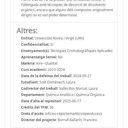
l'obtinguda amb tècniques de desorció de dissolvents
orgànics, encara que alguns dels compostos originalment
dirigits no es van poder determinar.
Altres:
Entitat:
Universitat Rovira i Virgili (URV)
Confidencialitat:
Si
Ensenyament(s):
Tècniques Cromatogràfiques Aplicades
Aprenentatge Servei:
No
Matèria:
Aire--Qualitat
Curs acadèmic:
2023-2024
Data de la defensa del treball:
2024-05-27
Estudiant:
Solé Domènech, Laura
Codirector del treball:
Vallecillos Marsal, Laura
Departament:
Química Analítica i Química Orgànica
Data d'alta al repositori:
2025-06-17
Crèdits del TFM:
30
Drets d'accés:
info:eu-repo/semantics/openAccess
Director del projecte:
Borrull Ballarín, Francesc