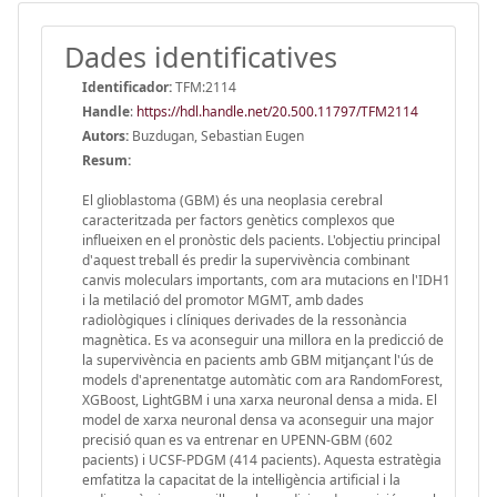
Dades identificatives
Identificador:
TFM:2114
Handle
:
https://hdl.handle.net/20.500.11797/TFM2114
Autors:
Buzdugan, Sebastian Eugen
Resum:
El glioblastoma (GBM) és una neoplasia cerebral
caracteritzada per factors genètics complexos que
influeixen en el pronòstic dels pacients. L'objectiu principal
d'aquest treball és predir la supervivència combinant
canvis moleculars importants, com ara mutacions en l'IDH1
i la metilació del promotor MGMT, amb dades
radiològiques i clíniques derivades de la ressonància
magnètica. Es va aconseguir una millora en la predicció de
la supervivència en pacients amb GBM mitjançant l'ús de
models d'aprenentatge automàtic com ara RandomForest,
XGBoost, LightGBM i una xarxa neuronal densa a mida. El
model de xarxa neuronal densa va aconseguir una major
precisió quan es va entrenar en UPENN-GBM (602
pacients) i UCSF-PDGM (414 pacients). Aquesta estratègia
emfatitza la capacitat de la intel·ligència artificial i la