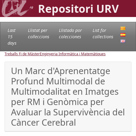
Repositori URV
Last
Llistat per
Llistado por
List for
15
col·leccions
colecciones
collections
days
Treballs Fi de Màster
Enginyeria Informàtica i Matemàtiques
Un Marc d'Aprenentatge
Profund Multimodal de
Multimodalitat en Imatges
per RM i Genòmica per
Avaluar la Supervivència del
Càncer Cerebral