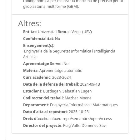
radiogenòmica per millorar la medicina de precisió per al
glioblastoma multiforme (GBM).
Altres:
Entitat:
Universitat Rovira i Virgili (URV)
Confidencialitat:
No
Ensenyament(s):
Enginyeria de la Seguretat Informàtica i Intel·ligència
Artificial
Aprenentatge Servei:
No
Matèria:
Aprenentatge automàtic
Curs acadèmic:
2023-2024
Data de la defensa del treball:
2024-09-13
Estudiant:
Buzdugan, Sebastian Eugen
Codirector del treball:
Mazher, Moona
Departament:
Enginyeria Informàtica i Matemàtiques
Data d'alta al repositori:
2025-10-23
Drets d'accés:
info:eu-repo/semantics/openAccess
Director del projecte:
Puig Valls, Domènec Savi