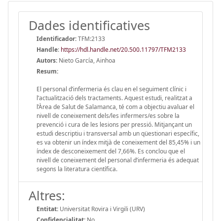
Dades identificatives
Identificador:
TFM:2133
Handle
:
https://hdl.handle.net/20.500.11797/TFM2133
Autors:
Nieto García, Ainhoa
Resum:
El personal d’infermeria és clau en el seguiment clínic i
l’actualització dels tractaments. Aquest estudi, realitzat a
l’Àrea de Salut de Salamanca, té com a objectiu avaluar el
nivell de coneixement dels/les infermers/es sobre la
prevenció i cura de les lesions per pressió. Mitjançant un
estudi descriptiu i transversal amb un qüestionari específic,
es va obtenir un índex mitjà de coneixement del 85,45% i un
índex de desconeixement del 7,66%. Es conclou que el
nivell de coneixement del personal d’infermeria és adequat
segons la literatura científica.
Altres:
Entitat:
Universitat Rovira i Virgili (URV)
Confidencialitat:
No