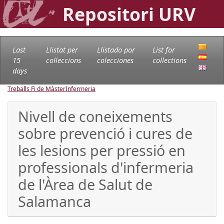
Repositori URV
Last
Llistat per
Llistado por
List for
15
col·leccions
colecciones
collections
days
Treballs Fi de Màster
Infermeria
Nivell de coneixements
sobre prevenció i cures de
les lesions per pressió en
professionals d'infermeria
de l'Àrea de Salut de
Salamanca